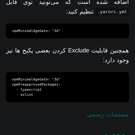
اضافه شده است که می‌تونید توی فایل
تنظیم کنید:
.yarnrc.yml
npmMinimalAgeGate: "3d"
همچنین قابلیت Exclude کردن بعضی پکیج ها نیز
وجود دارد:
npmMinimalAgeGate: "3d"

npmPreapprovedPackages:

  - typescript

  - eslint
مستندات رسمی