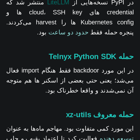
در PyPI نسخه‌هایی از
LiteLLM
منتشر شد که
credential های cloud، SSH key ها و
Kubernetes config ها را harvest می‌کردند.
پنجره حمله فقط
حدود دو ساعت
بود.
حمله Telnyx Python SDK
در این مورد backdoor فقط هنگام import فعال
می‌شد؛ یعنی حتی بعضی از اسکنر ها هم متوجه
آن نمی‌شدند و واقعا خطرناک بود.
حمله معروف xz-utils
این مورد کمی متفاوت بود. مهاجم ماه‌ها به عنوان
توسعه دهنده
فعالیت کرد تا اعتماد بقیه رو جلب