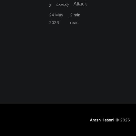
Attack چیست و
چگونه
24 May
2 min
dependency های
2026
read
آلوده می‌توانند کل
زیرساخت شما را
compromise
کنند؟ در این مقاله
با نمونه‌های واقعی
حملات npm و
PyPI، مفهوم
Dependency
Cooldown،
روش‌های جلوگیری
از حملات زنجیره
تأمین نرم‌افزار و
بهترین راهکارهای
Arash Hatami
© 2026
امنیت
dependency آشنا
می‌شوید.