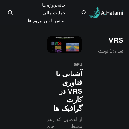
خانه
پروژه ها
حمایت مالی
تماس با من
میرور ها
VRS
تعداد: 1 نوشته
GPU
آشنایی با
فناوری
VRS در
کارت
گرافیک ها
از اونجایی که رندر
محیط های