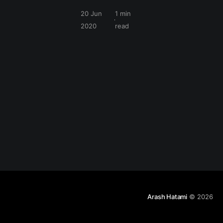
گرافیکی بازی هایی
20 Jun
1 min
که در رزولوشن
2020
read
های بالا رندر می
شن کار چندان
ساده ای نبوده و
خصوصا تراشه های
میان رده با
مشکلاتی در دقت
های بالا روبرو می
شن ، پس یک
تکنیک با نام VRS
درست شد تا این
مشکلات رو حل
کنه.
Arash Hatami
© 2026