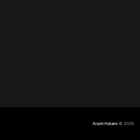
رو شنیده باشین.
برای یک تراکنش
در پایگاه داده،
ACID چهار ویژگی
و خصوصیت رو
برای این تراکنش
تعریف میکنه
Arash Hatami
© 2026