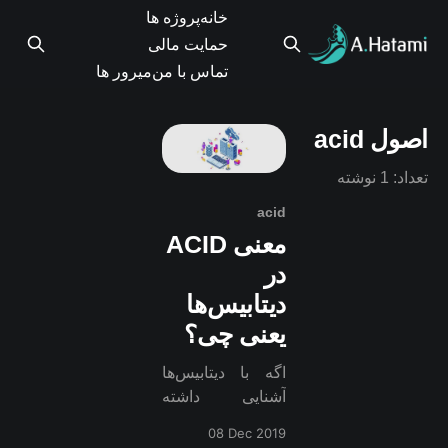
خانه
پروژه ها
حمایت مالی
تماس با من
میرور ها
اصول acid
تعداد: 1 نوشته
acid
معنی ACID
در
دیتابیس‌ها
یعنی چی؟
اگه با دیتابیس‌ها
آشنایی داشته
باشید، فکر میکنم
08 Dec 2019
تا بحال واژه ACID