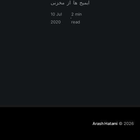
ایمیج ها از مخزنی
استفاده میکنه که
10 Jul
2 min
در صورت انتشار
2020
read
عمومی ، میشه
ایمیج های زیادی
داشت ولی فقط
یک ایمیج خصوصی
در اختیار شما
میگذاره. توی این
پست توضیح میدم
چطور رجیستری
شخصی خودتون رو
داشته باشید
Arash Hatami
© 2026