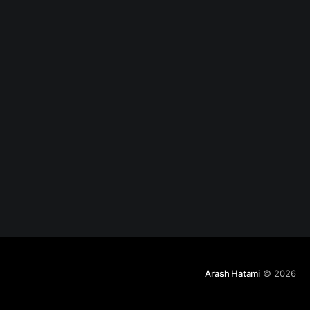
باشد. استفاده از
جدیدترین الگوریتم
های رمزنگاری،
احراز هویت،
هشینگ و تولید کلید
و ...
Arash Hatami
© 2026