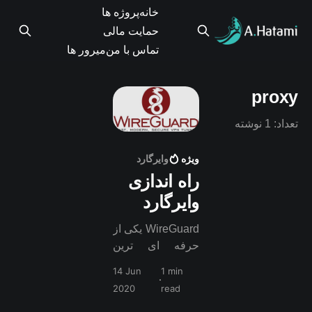
خانه
پروژه ها
حمایت مالی
تماس با من
میرور ها
proxy
تعداد: 1 نوشته
ویژه
وایرگارد
راه اندازی
وایرگارد
WireGuard یکی از
حرفه ای ترین
پروتکلهای ساخت
14 Jun
1 min
شبکه های مجازی
2020
read
اختصاصی می