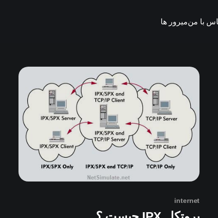
اس با من
میرور ها
internet
پروتکل IPX چیست ؟