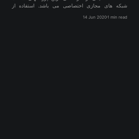
شبکه های مجازی اختصاصی می باشد. استفاده از
جدیدترین الگوریتم های رمزنگاری، احراز هویت، هشینگ و
14 Jun 2020
1 min read
تولید کلید و ...