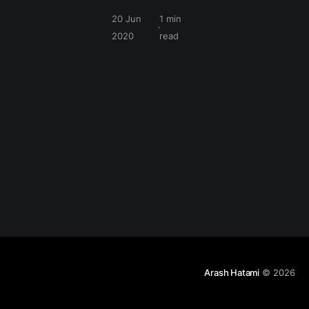
گرافیکی بازی هایی
20 Jun
1 min
که در رزولوشن
2020
read
های بالا رندر می
شن کار چندان
ساده ای نبوده و
خصوصا تراشه های
میان رده با
مشکلاتی در دقت
های بالا روبرو می
شن ، پس یک
تکنیک با نام VRS
درست شد تا این
مشکلات رو حل
کنه.
Arash Hatami
© 2026