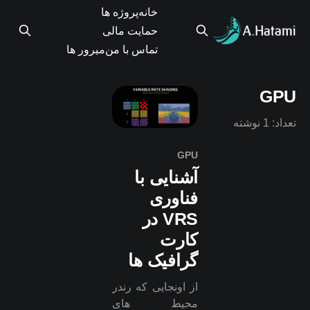
خانه
پروژه ها
حمایت مالی
تماس با من
میرور ها
GPU
تعداد: 1 نوشته
GPU
آشنایی با
فناوری
VRS در
کارت
گرافیک ها
از اونجایی که رندر
محیط های