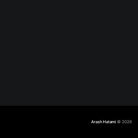
باشد. استفاده از
جدیدترین الگوریتم
های رمزنگاری،
احراز هویت،
هشینگ و تولید کلید
و ...
Arash Hatami
© 2026