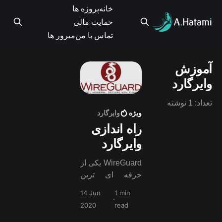
خانه
پروژه ها
حمایت مالی
تماس با من
میرور ها
آموزش
وایرگارد
تعداد: 1 نوشته
ویژه
وایرگارد
راه اندازی
وایرگارد
WireGuard یکی از
حرفه ای ترین
پروتکلهای ساخت
14 Jun
1 min
شبکه های مجازی
2020
read
اختصاصی می