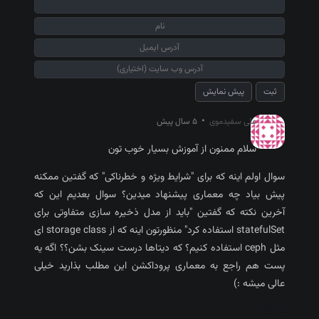
•
علی سفیدموی
5 سال پیش
سلام ممنون از آموزش بسیار خوب تون
سوال اولم اینه که برای "شرایط ویژه و خطرناکی" که گفتین ممکنه
پیش بیاد چه معماری پیشنهاد میدین؟ سوال بعدیم این که
آخرین نکته که گفتین "باید از مدل ذخیره سازی متفاوتی برای
statefulSet استفاده کرد" منظورتون اینه که از storage class ای
مثل ceph استفاده کنیم؟ که دیتاها درست سینک بشن؟؟ اگه یه
پست هم راجع به معماری پروداکشن این مطلب بذارید خیلی
عالی میشه :)
پاسخ