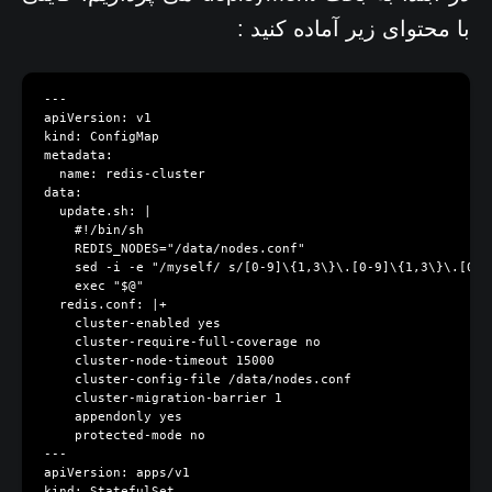
با محتوای زیر آماده کنید :
---

apiVersion: v1

kind: ConfigMap

metadata:

  name: redis-cluster

data:

  update.sh: |

    #!/bin/sh

    REDIS_NODES="/data/nodes.conf"

    sed -i -e "/myself/ s/[0-9]\{1,3\}\.[0-9]\{1,3\}\.[0-9
    exec "$@"

  redis.conf: |+

    cluster-enabled yes

    cluster-require-full-coverage no

    cluster-node-timeout 15000

    cluster-config-file /data/nodes.conf

    cluster-migration-barrier 1

    appendonly yes

    protected-mode no

---

apiVersion: apps/v1

kind: StatefulSet
