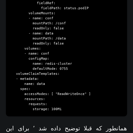
            fieldRef:

              fieldPath: status.podIP

        volumeMounts:

        - name: conf

          mountPath: /conf

          readOnly: false

        - name: data

          mountPath: /data

          readOnly: false

      volumes:

      - name: conf

        configMap:

          name: redis-cluster

          defaultMode: 0755

  volumeClaimTemplates:

  - metadata:

      name: data

    spec:

      accessModes: [ "ReadWriteOnce" ]

      resources:

        requests:

همانطور که قبلا توضیح داده شد ٬ برای این