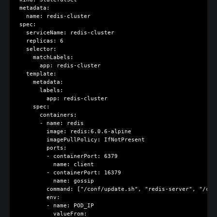
metadata:

  name: redis-cluster

spec:

  serviceName: redis-cluster

  replicas: 6

  selector:

    matchLabels:

      app: redis-cluster

  template:

    metadata:

      labels:

        app: redis-cluster

    spec:

      containers:

      - name: redis

        image: redis:6.0.6-alpine

        imagePullPolicy: IfNotPresent

        ports:

        - containerPort: 6379

          name: client

        - containerPort: 16379

          name: gossip

        command: ["/conf/update.sh", "redis-server", "/con
        env:

        - name: POD_IP

          valueFrom:
