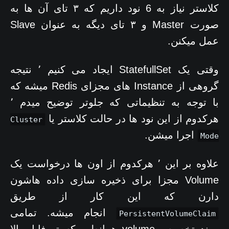
کلاستر نیاز به 6 نود داریم که ۳ تای آن ها به
صورت Master و ۳ تای دیگه به عنوان Slave
عمل میکنن.
وقتی یک StatefullSet ایجاد می کنیم ٬ نتیجه
گروهی از Instance های مجزای Redis میشه که
با توجه به تنظیماتی که جلوتر توضیح میدم ٬
هرکدوم از این نود ها در حالت کلاستر یا
Cluster
اجرا میشن.
Mode
علاوه بر این ٬ هرکدوم از اون ها درخواست یک
Volume مجزا برای ذخیره سازی داده هاشون
دارن که این کار از طریق
انجام میشه. تمامی
PersistentVolumeClaim