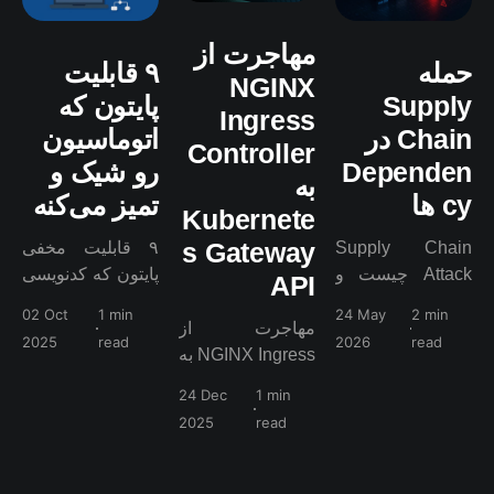
مهاجرت از
حمله
۹ قابلیت
NGINX
Supply
پایتون که
Ingress
Chain در
اتوماسیون
Controller
Dependen
رو شیک و
به
cy ها
تمیز می‌کنه
Kubernete
s Gateway
Supply Chain
۹ قابلیت مخفی
Attack چیست و
پایتون که کدنویسی
API
چگونه
اتوماسیون رو
02 Oct
1 min
24 May
2 min
dependency های
ساده‌تر، تمیزتر و
مهاجرت از
2025
read
2026
read
آلوده می‌توانند کل
سریع‌تر می‌کنن.
NGINX Ingress به
زیرساخت شما را
برای برنامه‌نویس‌ها
Kubernetes
24 Dec
1 min
compromise
و علاقه‌مندان
Gateway API با
2025
read
کنند؟ در این مقاله
اتوماسیون.
ابزار
با نمونه‌های واقعی
ingress2gateway
حملات npm و
؛ راهی ساده‌تر و