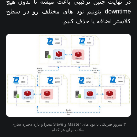
در نهایت چنین ترکیبی باعث میشه تا بدون هیچ
downtime بتونیم نود های مختلف رو در سطح
کلاستر اضافه یا حذف کنیم.
۳ سرور فیزیکی با نود های Master و Slave مجزا و بازه ذخیره سازی
اسلات برای هر کدام