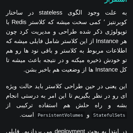
به علت وجود الگوی stateless در ساختار
کوبرنتیز ٬‌ کمی سخت میشه که کلاستر Redis با
توپولوژی ذکر شده طراحی و مدیریت کرد چون
هر Instance از این کلاستر شامل فایلی میشه که
اطلاعات مربوط به کلاستر و باقی نود ها رو هم
تو خودش ذخیره میکنه و در نتیجه باعث میشه تا
کل Instance ها از وضعیت هم باخبر بشن.
این یعنی در حین طراحی کلاستر باید حالت ویژه
ای رو در نظر بگیریم تا این امر به درستی انجام
بشه و راه حلش هم استفاده ترکیبی از
و
است.
PersistentVolumes
StatefulSets
در ابتدا به بحث deployment می پردازیم. فایلی