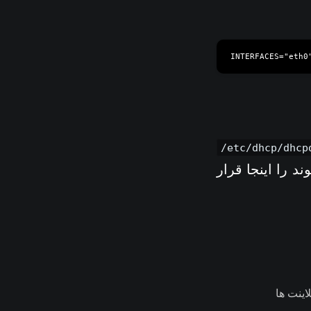
/etc/dhcp/dhcp
د را اینجا قرار
اینت ها