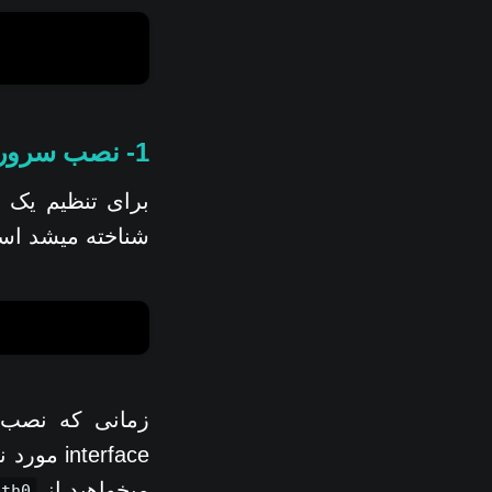
1- نصب سرور
برای تنظیم یک س
شناخته میشد است
زمانی که نصب 
میخواهید از
eth0