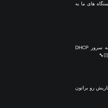
تگاه های ما به
در چنین سناریو هایی به راحتی میشه با تبدیل یکی از سیستم ها به سرور DHCP
‍🔧
ی روند کاریش رو براتون