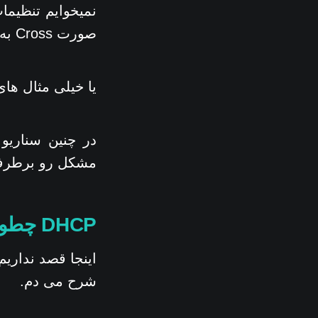
نمیخوایم تنظیما
صورت Cross به همدیگه متصل شدن و فقط یه Hub در اختیار داریم.
یا خیلی مثال های 
مشکل رو برطرف 
DHCP چطور کار میکنه ؟
شرح می دم.