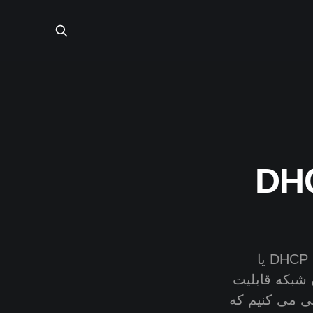
تنظیم سرور DHCP
یکی از رایج ترین پروتکل های شبکه که روزمره از آن استفاده می کنیم DHCP یا
تر های درون شبکه قابلیت
ررسی می کنیم که