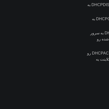
وقتی یه کلاینت توی شبکه فعال میشه در اولین مراحل کاری خودش یه بسته DHCPDISCOVER به
وقتی سرور بسته DHCPDISCOVER رو دریافت کرد در پاسخ به اون یه بسته DHCPOFFER به
وقتی کلاینت بسته DHCPOFFER رو دریافت می کنه با ارسال بسته DHCPREQUEST به سرور
 DHCPOFFER به اون ارایه شده رو
در نهایت وقتی سرور بسته DHCPREQUEST رو از سمت کلاینت دریافت کنه بسته DHCPACK رو
اینت یه